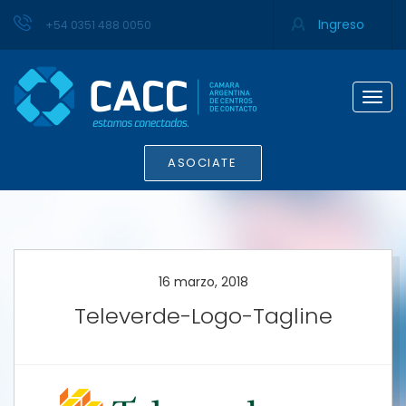
Ingreso
+54 0351 488 0050
Togg
navig
ASOCIATE
16 marzo, 2018
Televerde-Logo-Tagline