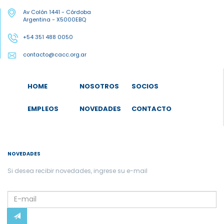
Av Colón 1441 - Córdoba
Argentina - X5000EBQ
+54 351 488 0050
contacto@cacc.org.ar
HOME
NOSOTROS
SOCIOS
EMPLEOS
NOVEDADES
CONTACTO
NOVEDADES
Si desea recibir novedades, ingrese su e-mail
Please
leave
this
field