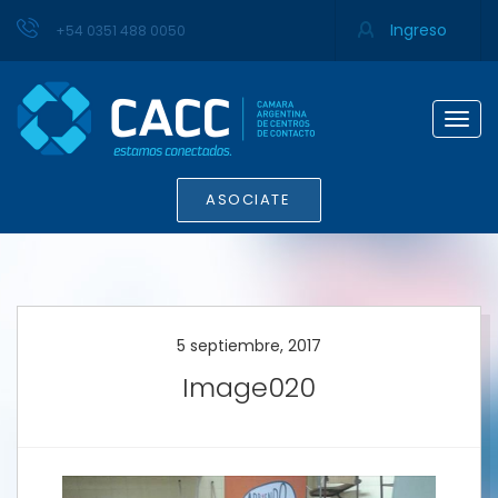
Ingreso
+54 0351 488 0050
Togg
navig
ASOCIATE
5 septiembre, 2017
Image020