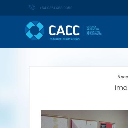
+54 0351 488 0050
5 se
Ima