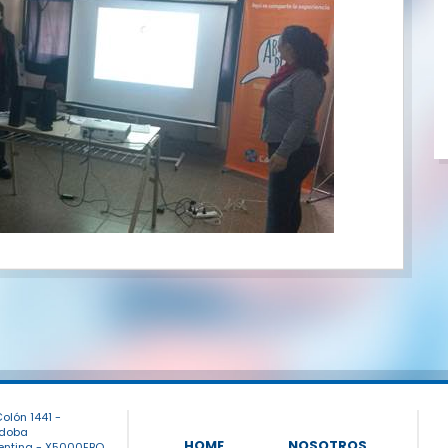
olón 1441 -
doba
HOME
NOSOTROS
entina - X5000EBQ