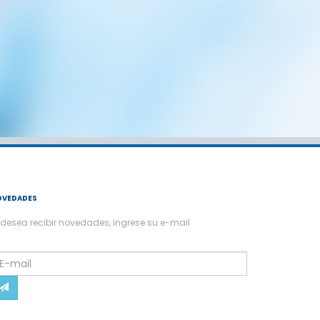
OVEDADES
 desea recibir novedades, ingrese su e-mail
lease
eave
his
ield
mpty.