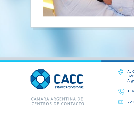
Av C
Cór
Arg
+54
con