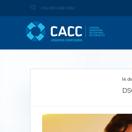
+54 0351 488 0050
14 d
DS