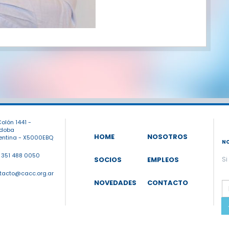
olón 1441 -
doba
HOME
NOSOTROS
entina - X5000EBQ
N
 351 488 0050
SOCIOS
EMPLEOS
Si
tacto@cacc.org.ar
P
NOVEDADES
CONTACTO
l
t
f
e