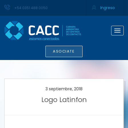
Ingreso
+54 0351 488 0050
Togg
navig
ASOCIATE
3 septiembre, 2018
Logo Latinfon