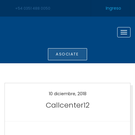
Ingreso
+54 0351 488 0050
Togg
navig
ASOCIATE
10 diciembre, 2018
Callcenter12