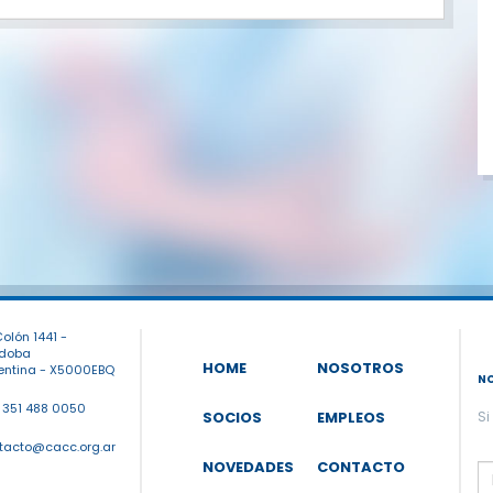
olón 1441 -
doba
HOME
NOSOTROS
entina - X5000EBQ
N
 351 488 0050
SOCIOS
EMPLEOS
Si
tacto@cacc.org.ar
P
NOVEDADES
CONTACTO
l