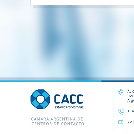
Av C
Cór
Arg
+54
con