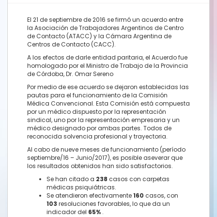
El 21 de septiembre de 2016 se firmó un acuerdo entre
la Asociación de Trabajadores Argentinos de Centro
de Contacto (ATACC) y la Cámara Argentina de
Centros de Contacto (CACC).
A los efectos de darle entidad paritaria, el Acuerdo fue
homologado por el Ministro de Trabajo de la Provincia
de Córdoba, Dr. Omar Sereno
Por medio de ese acuerdo se dejaron establecidas las
pautas para el funcionamiento de la Comisión
Médica Convencional. Esta Comisión está compuesta
por un médico dispuesto por la representación
sindical, uno por la representación empresaria y un
médico designado por ambas partes. Todos de
reconocida solvencia profesional y trayectoria.
Al cabo de nueve meses de funcionamiento (período
septiembre/16 – Junio/2017), es posible aseverar que
los resultados obtenidos han sido satisfactorios.
Se han citado a
238
casos con carpetas
médicas psiquiátricas.
Se atendieron efectivamente
160
casos, con
103
resoluciones favorables, lo que da un
indicador del
65%
.