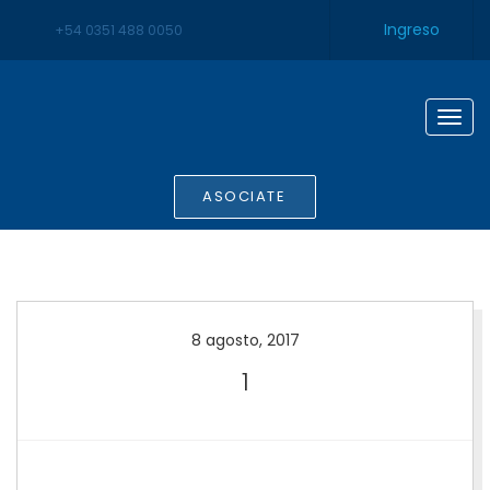
Ingreso
+54 0351 488 0050
Togg
navig
ASOCIATE
8 agosto, 2017
1