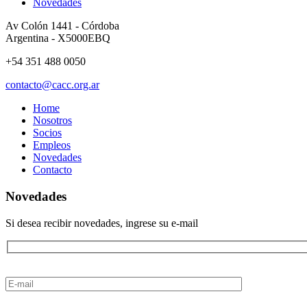
Novedades
Av Colón 1441 - Córdoba
Argentina - X5000EBQ
+54 351 488 0050
contacto@cacc.org.ar
Home
Nosotros
Socios
Empleos
Novedades
Contacto
Novedades
Si desea recibir novedades, ingrese su e-mail
Please
leave
this