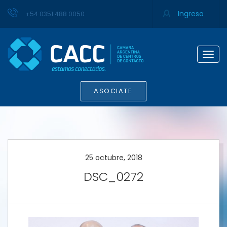
Ingreso
+54 0351 488 0050
Togg
navig
ASOCIATE
25 octubre, 2018
DSC_0272